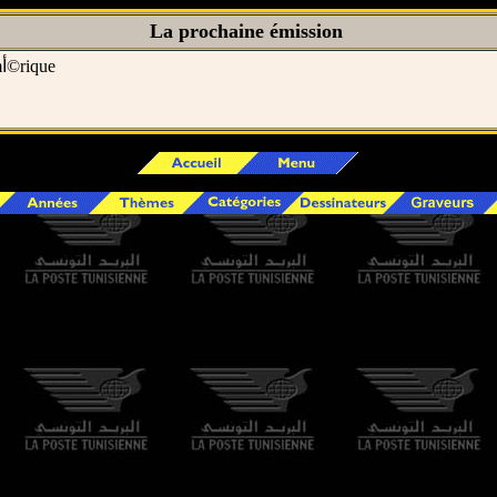
La prochaine émission
La patrie numأ©rique