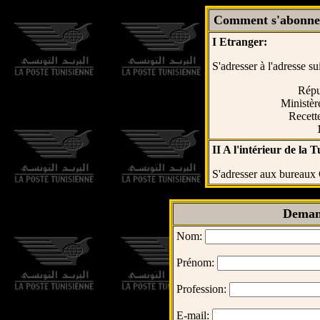
Comment s'abonner
I Etranger:
S'adresser à l'adresse su
Répu
Ministè
Recett
II A l'intérieur de la T
S'adresser aux bureaux
Deman
Nom:
Prénom:
Profession:
E-mail: