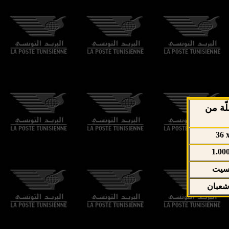
لّة من
36 
1.00
فسيت
شعبان