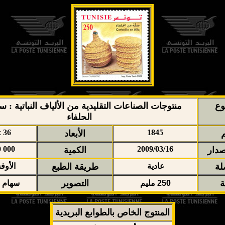
وع
منتوجات الصناعات التقليدية من الألياف النباتية : س
الحلفاء
x 36
1845
م
الأبعاد
0 000
2009/03/16
صدار
الكمية
لة
عادية
طريقة الطبع
الأو
ة
التصوير
250
مليم
سهام 
المنتوج الخاص بالطوابع البريدية