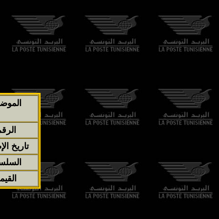
الموض
الرق
تاريخ الإ
السلس
القيم