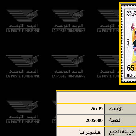
26x39
2005000