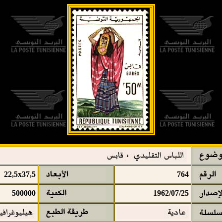
22,5x37,5
764
500000
1962/07/25